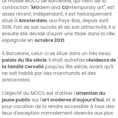
Le musée MOCO de Barcelone, qui vient de la
contraction "
MO
dern and
CO
ntemporary art", est
assez récent. Indépendant, il est historiquement
situé à
Amsterdam
, aux Pays-Bas, depuis avril
2016. Fort de son succès et de son attractivité, il a
ensuite été décidé d'ouvrir une filiale dans la ville
espagnole en
octobre 2021
.
A Barcelone, celui-ci se situe dans un très beau
palais du 16e siècle
. Il était autrefois
résidence de
la famille Cervelló
jusqu'au 18e siècle, avant qu'il
ne soit habité par des marchands et des
aristocrates.
L'objectif du MOCO est d'attirer l'
attention du
jeune public
sur l'
art moderne d'aujourd'hui
, et a
pour vocation de la rendre accessible à tous des
lieux d'exception normalement réservés aux plus