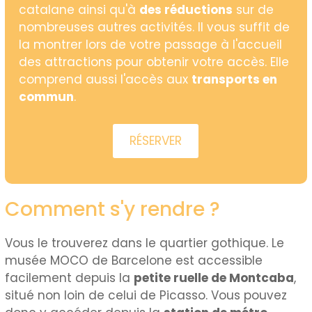
catalane ainsi qu'à
des réductions
sur de
nombreuses autres activités. Il vous suffit de
la montrer lors de votre passage à l'accueil
des attractions pour obtenir votre accès. Elle
comprend aussi l'accès aux
transports en
commun
.
RÉSERVER
Comment s'y rendre ?
Vous le trouverez dans le quartier gothique. Le
musée MOCO de Barcelone est accessible
facilement depuis la
petite ruelle de Montcaba
,
situé non loin de celui de Picasso. Vous pouvez