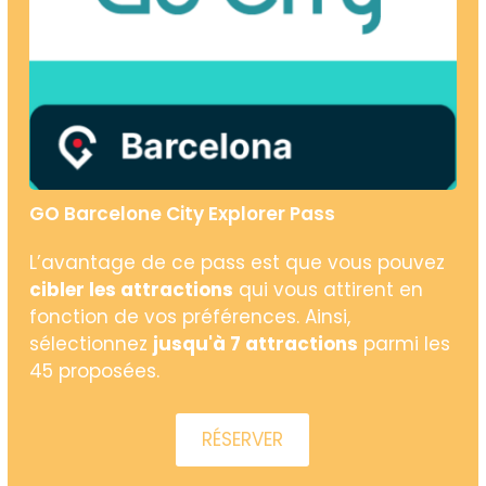
GO Barcelone City Explorer Pass
L’avantage de ce pass est que vous pouvez
cibler les attractions
qui vous attirent en
fonction de vos préférences. Ainsi,
sélectionnez
jusqu'à 7 attractions
parmi les
45 proposées.
RÉSERVER